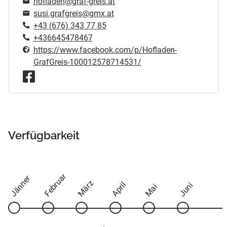
hofladen@graf-greis.at
susi.grafgreis@gmx.at
+43 (676) 343 77 85
+436645478467
https://www.facebook.com/p/Hofladen-
GrafGreis-100012578714531/
Verfügbarkeit
Februar
Jänner
März
April
Juni
Mai