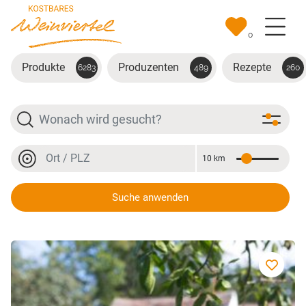
Zum Hauptinhalt springen
0
Produkte
Produzenten
Rezepte
6283
489
260
Suche
Ort oder PLZ
10 km
Entfernung
Ort oder PLZ
Suche anwenden
Lauch