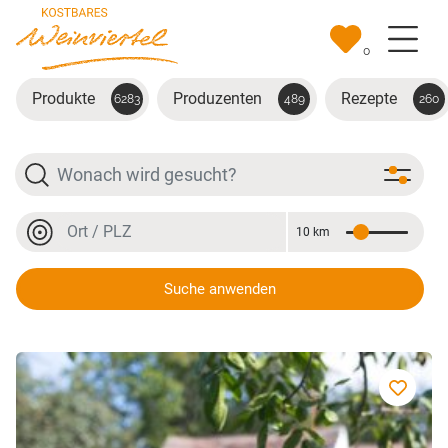
Zum Hauptinhalt springen
0
Produkte
Produzenten
Rezepte
6283
489
260
Suche
Ort oder PLZ
10 km
Entfernung
Ort oder PLZ
Suche anwenden
Marillen