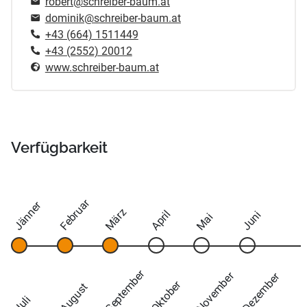
robert@schreiber-baum.at
dominik@schreiber-baum.at
+43 (664) 1511449
+43 (2552) 20012
www.schreiber-baum.at
Verfügbarkeit
Februar
Jänner
März
April
Juni
Mai
September
November
Dezember
Oktober
August
Juli