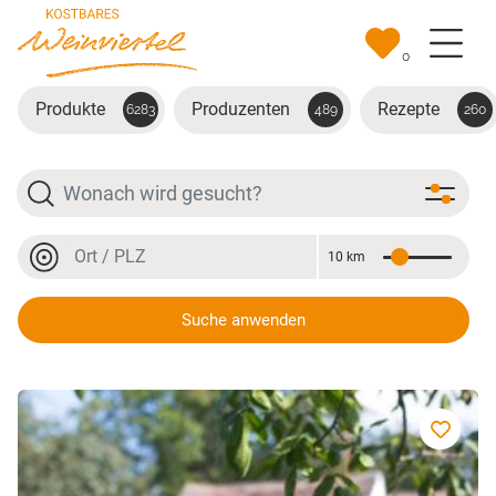
Zum Hauptinhalt springen
0
Produkte
Produzenten
Rezepte
6283
489
260
Suche
Ort oder PLZ
10 km
Entfernung
Ort oder PLZ
Suche anwenden
Marillen Chutney