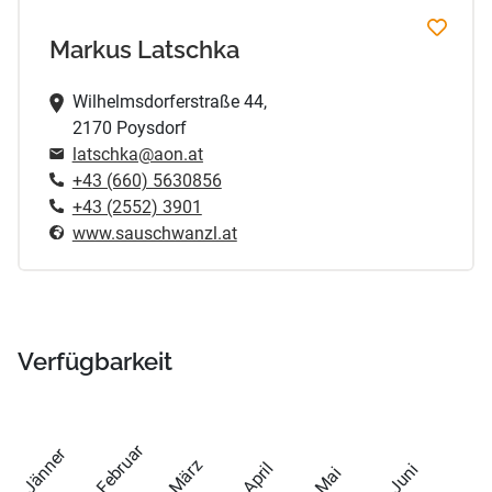
Markus Latschka
Wilhelmsdorferstraße 44,
2170 Poysdorf
latschka@aon.at
+43 (660) 5630856
+43 (2552) 3901
www.sauschwanzl.at
Verfügbarkeit
Februar
Jänner
März
April
Juni
Mai