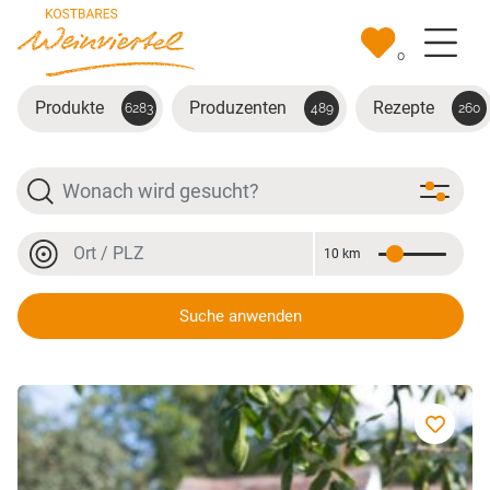
Zum Hauptinhalt springen
0
Produkte
Produzenten
Rezepte
6283
489
260
Suche
Ort oder PLZ
10 km
Entfernung
Ort oder PLZ
Suche anwenden
Marillenbrand