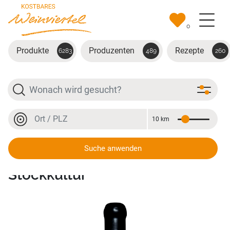
Zum Hauptinhalt springen
0
Produkte
Produzenten
Rezepte
6283
489
260
Suche
Ort oder PLZ
10 km
Entfernung
Ort oder PLZ
Suche anwenden
Neustifter 2020 Grüner Veltliner
Stockkultur