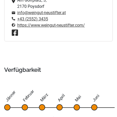
Am Golfplatz, 3,
2170 Poysdorf
info@weingut-neustifter.at
+43 (2552) 3435
https://www.weingut-neustifter.com/
Verfügbarkeit
Februar
Jänner
März
April
Juni
Mai