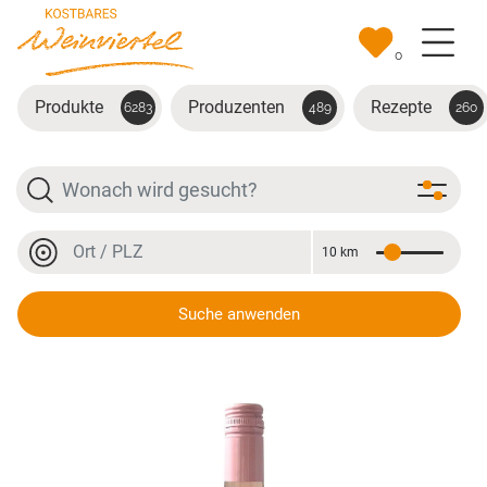
Zum Hauptinhalt springen
0
Produkte
Produzenten
Rezepte
6283
489
260
Suche
Ort oder PLZ
10 km
Entfernung
Ort oder PLZ
Suche anwenden
PinkSummer Rosé 2022