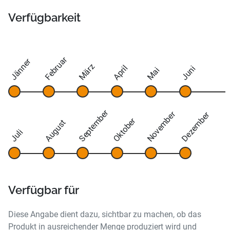
Verfügbarkeit
Februar
Jänner
März
April
Juni
Mai
September
November
Dezember
Oktober
August
Juli
Verfügbar für
Diese Angabe dient dazu, sichtbar zu machen, ob das
Produkt in ausreichender Menge produziert wird und