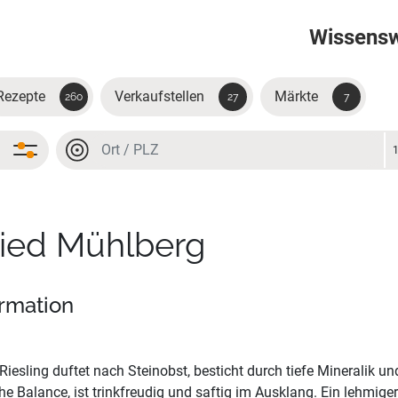
Wissens
Rezepte
Verkaufstellen
Märkte
260
27
7
Ort oder PLZ
Ort oder PLZ
Ried Mühlberg
ormation
Riesling duftet nach Steinobst, besticht durch tiefe Mineralik un
che Balance, ist trinkfreudig und saftig im Ausklang. Ein lehmiger