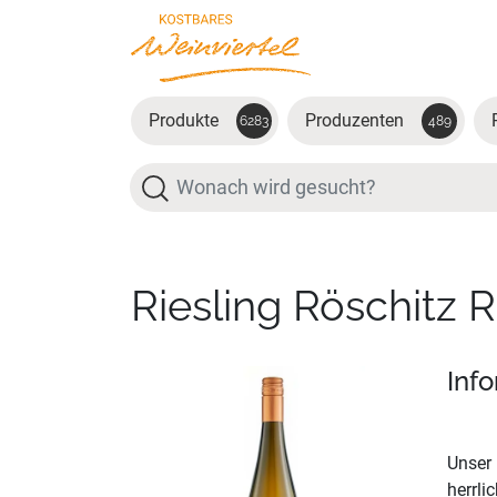
Zum Hauptinhalt springen
Produkte
Produzenten
6283
489
Suche
Riesling Röschitz 
Inf
Unser 
herrli