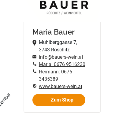
Maria Bauer
Mühlberggasse 7,
3743 Röschitz
info@bauers-wein.at
Maria: 0676 9516230
Hermann: 0676
3435389
www.bauers-wein.at
zember
Zum Shop