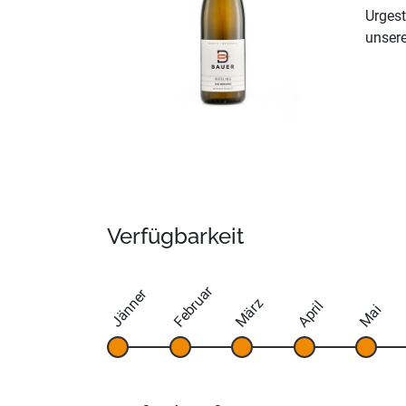
Urgest
unsere
Verfügbarkeit
Februar
Jänner
März
April
Mai