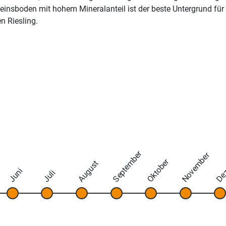
einsboden mit hohem Mineralanteil ist der beste Untergrund für
n Riesling.
September
November
De
Oktober
August
Juni
Juli