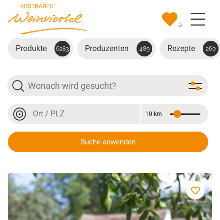
Zum Hauptinhalt springen
0
Produkte
Produzenten
Rezepte
6283
489
260
Suche
Ort oder PLZ
10 km
Entfernung
Ort oder PLZ
Suche anwenden
Rotwein