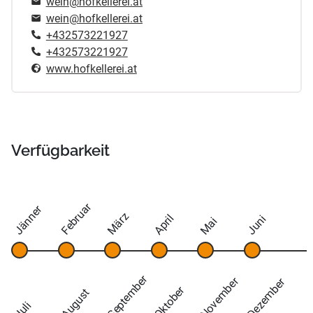
wein@hofkellerei.at
wein@hofkellerei.at
+432573221927
+432573221927
www.hofkellerei.at
Verfügbarkeit
Februar
Jänner
März
April
Juni
Mai
September
November
Dezember
Oktober
August
Juli