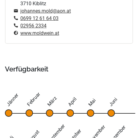
3710 Kiblitz
johannes.mold@aon.at
0699 12 61 64 03
02956 2334
www.moldwein.at
Verfügbarkeit
Februar
Jänner
März
April
Juni
Mai
September
November
Dezember
Oktober
August