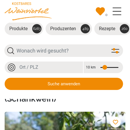
Zum Hauptinhalt springen
0
Produkte
Produzenten
Rezepte
6283
489
260
Suche
Ort oder PLZ
10 km
Entfernung
Ort oder PLZ
Suche anwenden
Rotwein Cuvée 2 Literflasche
(Schankwein)