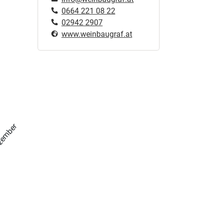
0664 221 08 22
02942 2907
www.weinbaugraf.at
zember