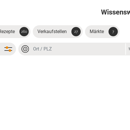
Wissens
Rezepte
Verkaufstellen
Märkte
260
27
7
Ort oder PLZ
Ort oder PLZ