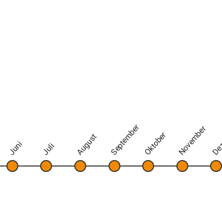
September
November
De
Oktober
August
Juni
Juli