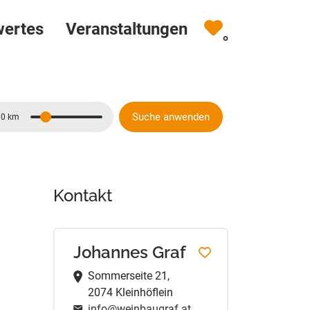
wertes
Veranstaltungen
0
Suche anwenden
10 km
Entfernung
Kontakt
Johannes Graf
Sommerseite 21,
2074 Kleinhöflein
info@weinbaugraf.at