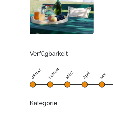
Verfügbarkeit
Februar
Jänner
März
April
Mai
Kategorie