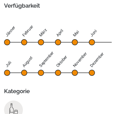
Verfügbarkeit
Februar
Jänner
März
April
Juni
Mai
September
November
Dezember
Oktober
August
Juli
Kategorie