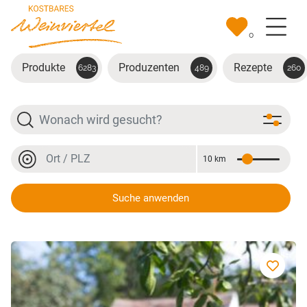
Zum Hauptinhalt springen
0
Produkte
Produzenten
Rezepte
6283
489
260
Suche
Ort oder PLZ
10 km
Entfernung
Ort oder PLZ
Suche anwenden
Sauvignon Blanc Sekt