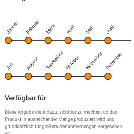
Februar
Jänner
März
April
Juni
Mai
September
November
Dezember
Oktober
August
Juli
Verfügbar für
Diese Angabe dient dazu, sichtbar zu machen, ob das
Produkt in ausreichender Menge produziert wird und
grundsätzlich für größere Abnahmemengen vorgesehen
ist.