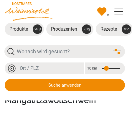
Zum Hauptinhalt springen
0
Produkte
Produzenten
Rezepte
6283
489
260
Suche
Ort oder PLZ
10 km
Entfernung
Ort oder PLZ
Suche anwenden
Schinken vom Turpolje- und
Mangalitzawollschwein