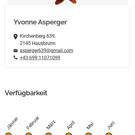
Yvonne Asperger
Kirchenberg 639,
2145 Hausbrunn
asperger639@gmail.com
+43 699 11071099
Verfügbarkeit
Februar
Jänner
März
April
Juni
Mai