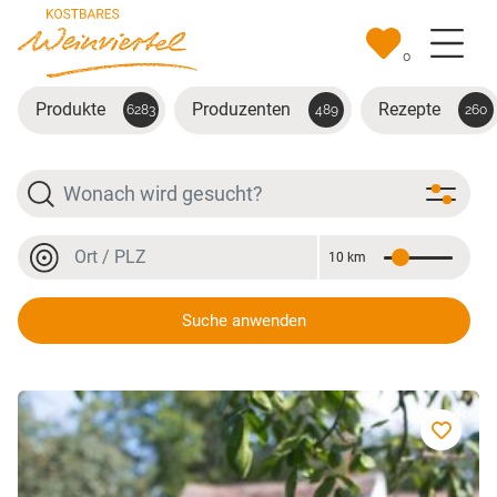
Zum Hauptinhalt springen
0
Produkte
Produzenten
Rezepte
6283
489
260
Suche
Ort oder PLZ
10 km
Entfernung
Ort oder PLZ
Suche anwenden
Sheasahne mit Lavendelöl