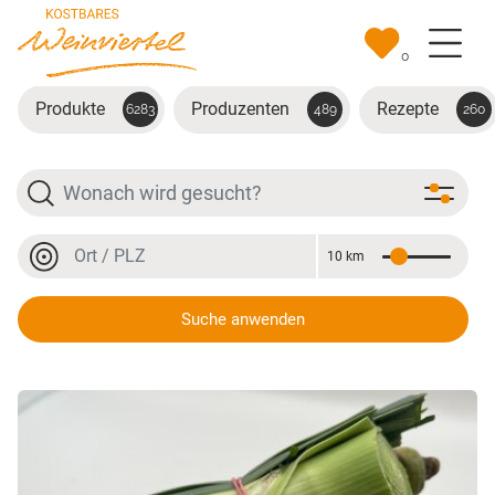
Zum Hauptinhalt springen
0
Produkte
Produzenten
Rezepte
6283
489
260
Suche
Ort oder PLZ
10 km
Entfernung
Ort oder PLZ
Suche anwenden
Suppengemüse