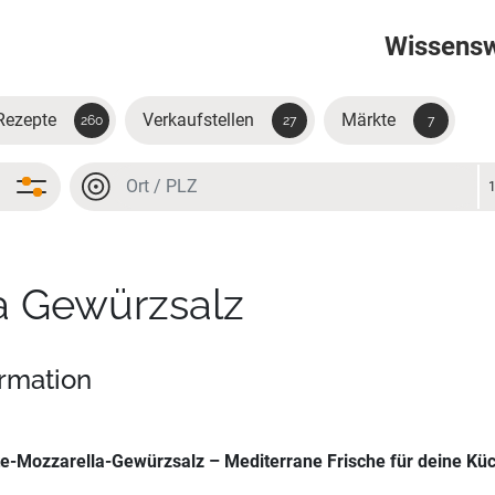
Wissens
Rezepte
Verkaufstellen
Märkte
260
27
7
Ort oder PLZ
Ort oder PLZ
a Gewürzsalz
ormation
e-Mozzarella-Gewürzsalz – Mediterrane Frische für deine Kü