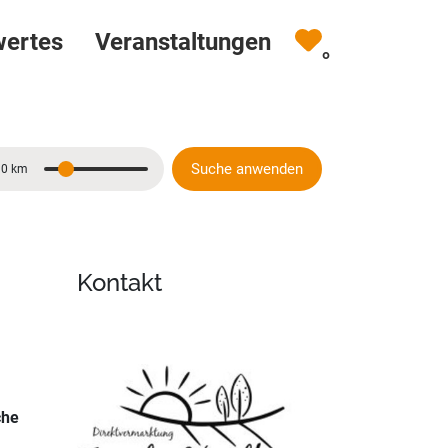
wertes
Veranstaltungen
0
Suche anwenden
10 km
Entfernung
Kontakt
che