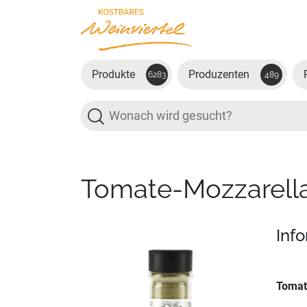
Zum Hauptinhalt springen
Produkte
Produzenten
6283
489
Suche
Tomate-Mozzarell
Inf
Tomat