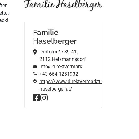
ter
etta,
ack!
Familie
Haselberger
Dorfstraße 39-41,
2112 Hetzmannsdorf
Info@direktvermarktung-haselberger.at
+43 664 1251932
https://www.direktvermarktung-
haselberger.at/