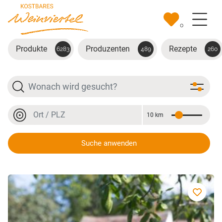
Zum Hauptinhalt springen
0
Produkte
Produzenten
Rezepte
6283
489
260
Suche
Ort oder PLZ
10 km
Entfernung
Ort oder PLZ
Suche anwenden
Torten diverse