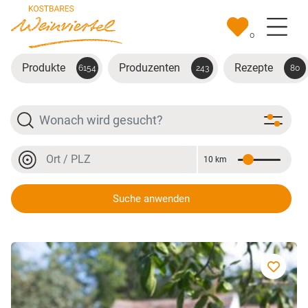
Zum Hauptinhalt springen
0
Produkte
Produzenten
Rezepte
6154
243
80
Suche
Ort oder PLZ
10 km
Entfernung
Ort oder PLZ
Suche anwenden
Traubensaft