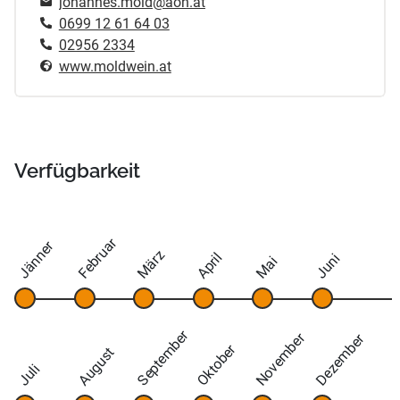
johannes.mold@aon.at
0699 12 61 64 03
02956 2334
www.moldwein.at
Verfügbarkeit
Februar
Jänner
März
April
Juni
Mai
September
November
Dezember
Oktober
August
Juli