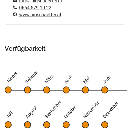
info@bioschaeffer.at
0664 579 10 22
www.bioschaeffer.at
Verfügbarkeit
Februar
Jänner
März
April
Juni
Mai
September
November
Dezember
Oktober
August
Juli