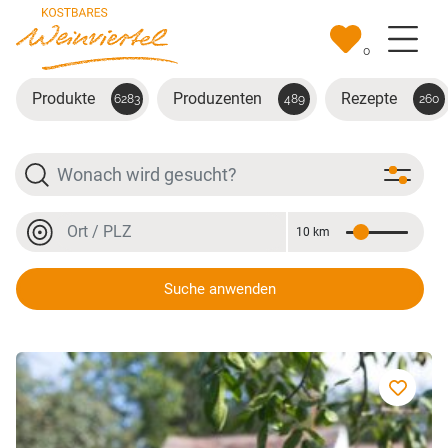
Zum Hauptinhalt springen
0
Produkte
Produzenten
Rezepte
6283
489
260
Suche
Ort oder PLZ
10 km
Entfernung
Ort oder PLZ
Suche anwenden
Traubensaft rot