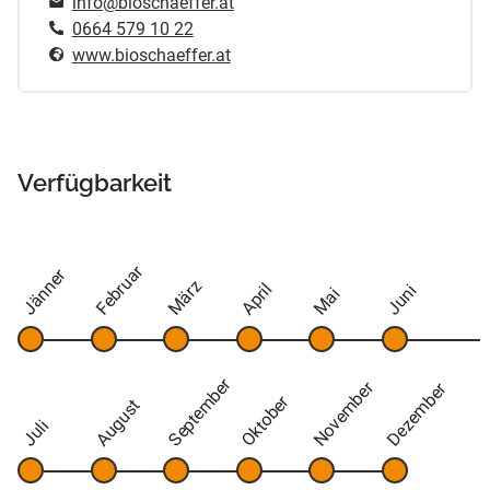
info@bioschaeffer.at
0664 579 10 22
www.bioschaeffer.at
Verfügbarkeit
Februar
Jänner
März
April
Juni
Mai
September
November
Dezember
Oktober
August
Juli