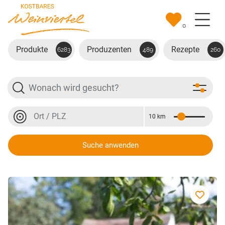
Zum Hauptinhalt springen
0
Produkte
Produzenten
Rezepte
6283
489
260
Suche
Ort oder PLZ
10 km
Entfernung
Ort oder PLZ
Suche anwenden
Traubensaft weiß