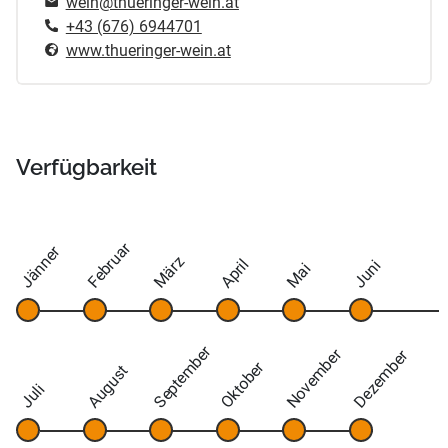
wein@thueringer-wein.at
+43 (676) 6944701
www.thueringer-wein.at
Verfügbarkeit
Februar
Jänner
März
April
Juni
Mai
September
November
Dezember
Oktober
August
Juli