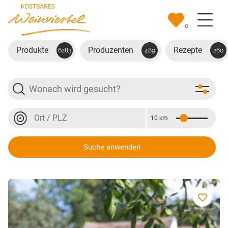
Zum Hauptinhalt springen
0
Produkte
Produzenten
Rezepte
6283
489
260
Suche
Ort oder PLZ
10 km
Entfernung
Ort oder PLZ
Suche anwenden
Weißburgunder "Amabilis"