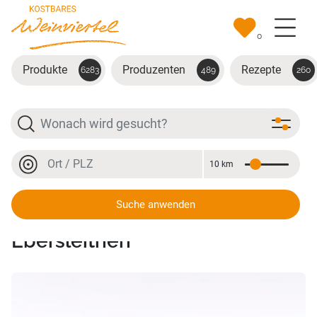
Zum Hauptinhalt springen
0
Produkte
Produzenten
Rezepte
6283
489
260
Suche
Ort oder PLZ
10 km
Entfernung
Ort oder PLZ
Suche anwenden
Weißburgunder Ried
Ebersleithen