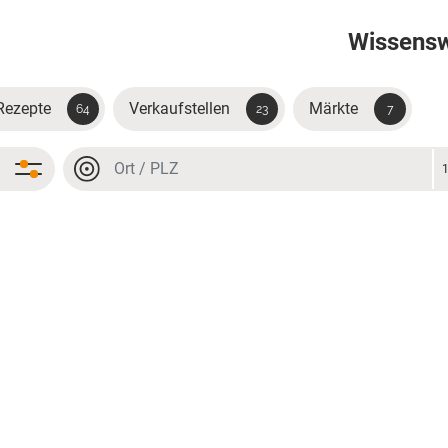
Wissens
Rezepte
Verkaufstellen
Märkte
64
23
7
Ort oder PLZ
Ort oder PLZ