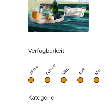
Verfügbarkeit
Februar
Jänner
März
April
Mai
Kategorie