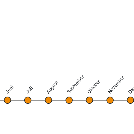
September
November
De
Oktober
August
Juni
Juli