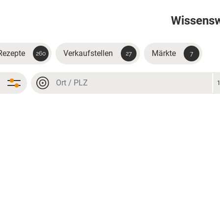
Wissens
Rezepte
Verkaufstellen
Märkte
260
27
7
Ort oder PLZ
Ort oder PLZ