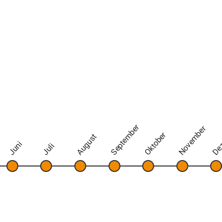
September
November
De
Oktober
August
Juni
Juli