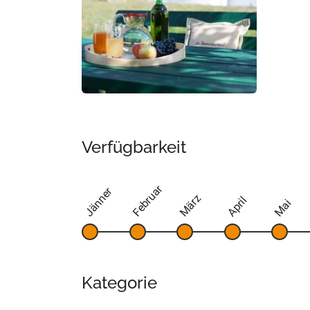
Verfügbarkeit
Februar
Jänner
März
April
Mai
Kategorie