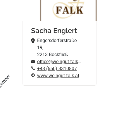
Sacha Englert
Engersdorferstraße
19,
2213 Bockfließ
office@weingut-falk.at
+43 (650) 3310807
www.weingut-falk.at
zember