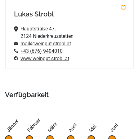
Lukas Strobl
Hauptstraße 47,
2124 Niederkreuzstetten
mail@weingut-strobl.at
+43 (676) 9404010
www.weingut-strobl.at
Verfügbarkeit
Februar
Jänner
März
April
Juni
Mai