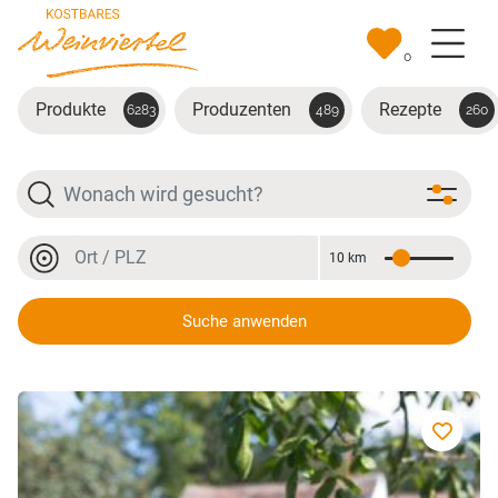
Zum Hauptinhalt springen
0
Produkte
Produzenten
Rezepte
6283
489
260
Suche
Ort oder PLZ
10 km
Entfernung
Ort oder PLZ
Suche anwenden
Welschriesling