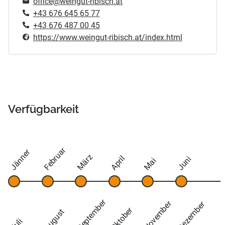
office@weingut-ribisch.at
+43 676 645 65 77
+43 676 487 00 45
https://www.weingut-ribisch.at/index.html
Verfügbarkeit
Februar
Jänner
März
April
Juni
Mai
September
November
Dezember
Oktober
August
Juli