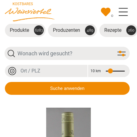
Zum Hauptinhalt springen
0
Produkte
Produzenten
Rezepte
6283
489
260
Suche
Ort oder PLZ
10 km
Entfernung
Ort oder PLZ
Suche anwenden
Welschriesling