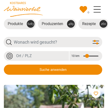
Zum Hauptinhalt springen
0
Produkte
Produzenten
Rezepte
6283
489
260
Suche
Ort oder PLZ
10 km
Entfernung
Ort oder PLZ
Suche anwenden
Wildschweinspeck