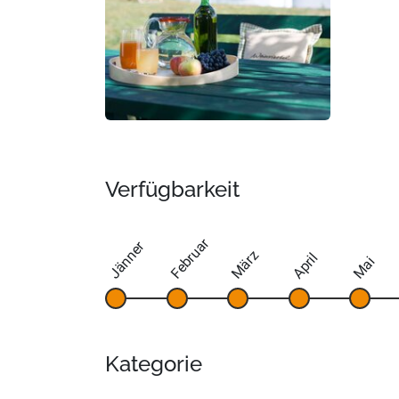
Verfügbarkeit
Februar
Jänner
März
April
Mai
Kategorie