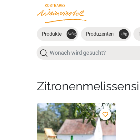
Zum Hauptinhalt springen
Produkte
Produzenten
6283
489
Suche
Zitronenmelissens