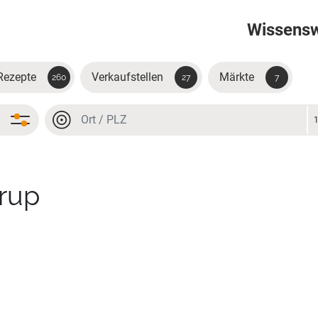
Wissens
Rezepte
Verkaufstellen
Märkte
260
27
7
Ort oder PLZ
Ort oder PLZ
irup