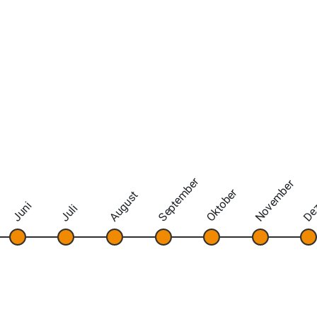
September
November
De
Oktober
August
Juni
Juli