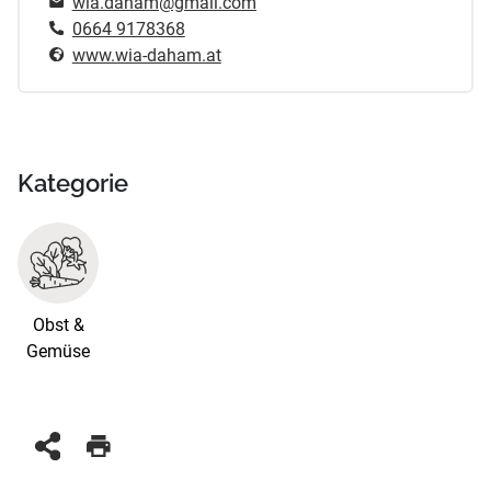
wia.daham@gmail.com
0664 9178368
www.wia-daham.at
Kategorie
Obst &
Gemüse