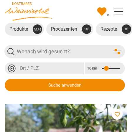
Zum Hauptinhalt springen
0
Produkte
Produzenten
Rezepte
1534
116
18
Suche
Ort oder PLZ
10 km
Entfernung
Ort oder PLZ
Suche anwenden
Zucchinisalate