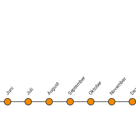
September
November
De
Oktober
August
Juni
Juli