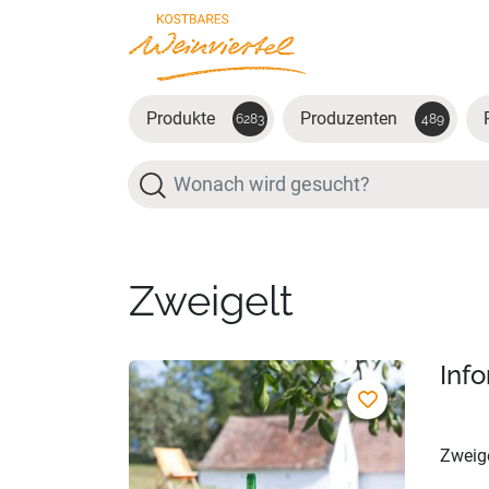
Zum Hauptinhalt springen
Produkte
Produzenten
6283
489
Suche
Zweigelt
Inf
Zweige