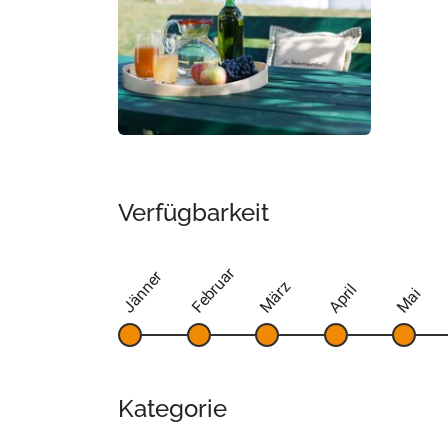
Verfügbarkeit
Februar
Jänner
März
April
Mai
Kategorie