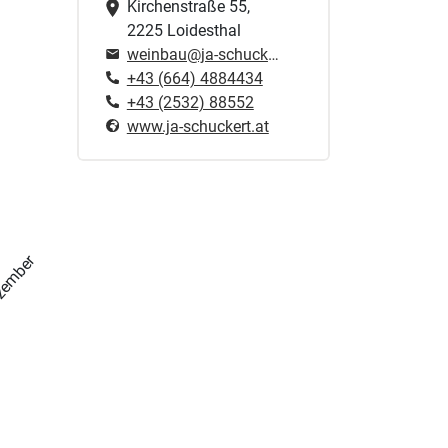
Kirchenstraße 55,
2225 Loidesthal
weinbau@ja-schuckert.at
+43 (664) 4884434
+43 (2532) 88552
www.ja-schuckert.at
zember