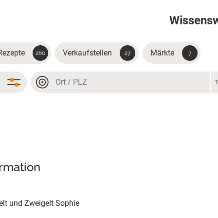
Wissens
Rezepte
Verkaufstellen
Märkte
260
27
7
Ort oder PLZ
Ort oder PLZ
ormation
lt und Zweigelt Sophie