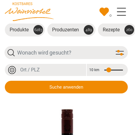
Zum Hauptinhalt springen
0
Produkte
Produzenten
Rezepte
6283
489
260
Suche
Ort oder PLZ
10 km
Entfernung
Ort oder PLZ
Suche anwenden
Zweigelt