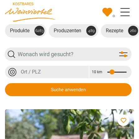
Zum Hauptinhalt springen
0
Produkte
Produzenten
Rezepte
6283
489
260
Suche
Ort oder PLZ
10 km
Entfernung
Ort oder PLZ
Suche anwenden
Zweigelt