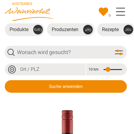
Zum Hauptinhalt springen
0
Produkte
Produzenten
Rezepte
6283
489
260
Suche
Ort oder PLZ
10 km
Entfernung
Ort oder PLZ
Suche anwenden
Zweigelt