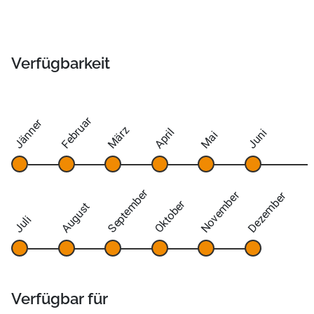
Verfügbarkeit
Februar
Jänner
März
April
Juni
Mai
September
November
Dezember
Oktober
August
Juli
Verfügbar für