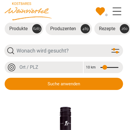
Zum Hauptinhalt springen
0
Produkte
Produzenten
Rezepte
6283
489
260
Suche
Ort oder PLZ
10 km
Entfernung
Ort oder PLZ
Suche anwenden
Zweigelt Klassik