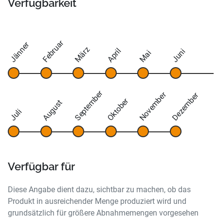
Verfügbarkeit
Februar
Jänner
März
April
Juni
Mai
September
November
Dezember
Oktober
August
Juli
Verfügbar für
Diese Angabe dient dazu, sichtbar zu machen, ob das
Produkt in ausreichender Menge produziert wird und
grundsätzlich für größere Abnahmemengen vorgesehen