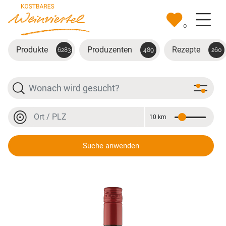
Zum Hauptinhalt springen
0
Produkte
Produzenten
Rezepte
6283
489
260
Suche
Ort oder PLZ
10 km
Entfernung
Ort oder PLZ
Suche anwenden
Zweigelt Ried Mitterkräften