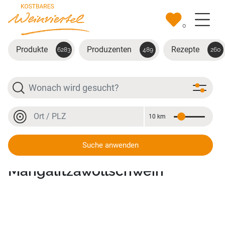
Zum Hauptinhalt springen
0
Produkte
Produzenten
Rezepte
6283
489
260
Suche
Ort oder PLZ
10 km
Entfernung
Ort oder PLZ
Suche anwenden
Schinken vom Turpolje- und
Mangalitzawollschwein