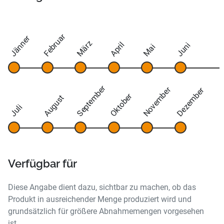
Februar
Jänner
März
April
Juni
Mai
September
November
Dezember
Oktober
August
Juli
Verfügbar für
Diese Angabe dient dazu, sichtbar zu machen, ob das
Produkt in ausreichender Menge produziert wird und
grundsätzlich für größere Abnahmemengen vorgesehen
ist.