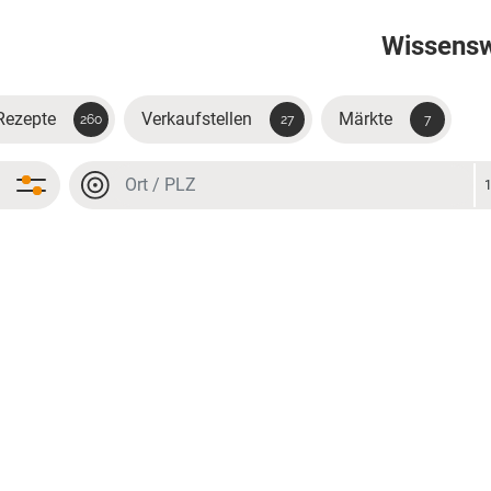
Wissens
Rezepte
Verkaufstellen
Märkte
260
27
7
Ort oder PLZ
Ort oder PLZ