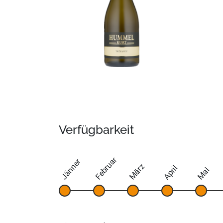
Verfügbarkeit
Februar
Jänner
März
April
Mai