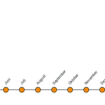
September
November
De
Oktober
August
Juni
Juli