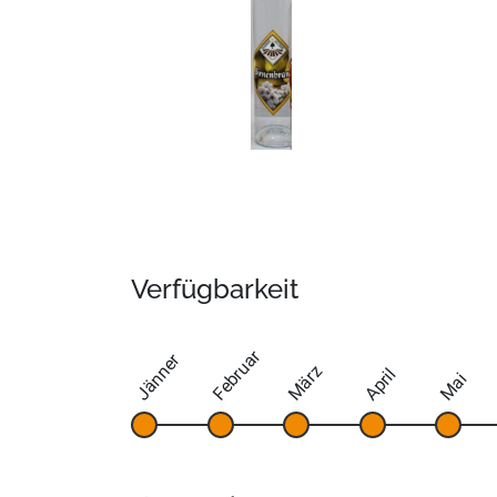
Verfügbarkeit
Februar
Jänner
März
April
Mai