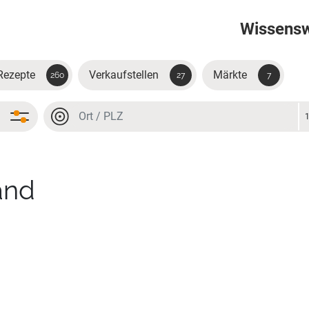
Wissens
Rezepte
Verkaufstellen
Märkte
260
27
7
Ort oder PLZ
Ort oder PLZ
and