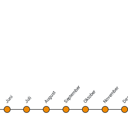
September
November
De
Oktober
August
Juni
Juli