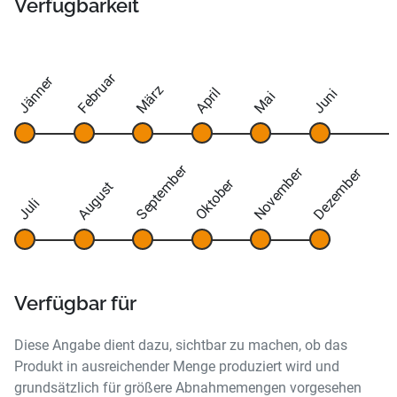
Verfügbarkeit
Februar
Jänner
März
April
Juni
Mai
September
November
Dezember
Oktober
August
Juli
Verfügbar für
Diese Angabe dient dazu, sichtbar zu machen, ob das
Produkt in ausreichender Menge produziert wird und
grundsätzlich für größere Abnahmemengen vorgesehen