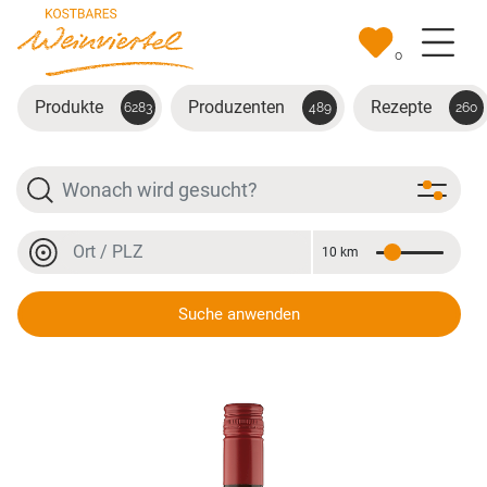
Zum Hauptinhalt springen
0
Produkte
Produzenten
Rezepte
6283
489
260
Suche
Ort oder PLZ
10 km
Entfernung
Ort oder PLZ
Suche anwenden
Zweigelt Ried Mitterkräften