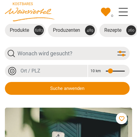
Zum Hauptinhalt springen
0
Produkte
Produzenten
Rezepte
6283
489
260
Suche
Ort oder PLZ
10 km
Entfernung
Ort oder PLZ
Suche anwenden
Weingut WEINWURM