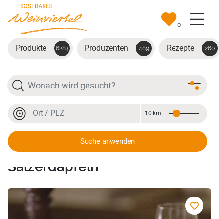
Zum Hauptinhalt springen
0
Produkte
Produzenten
Rezepte
6283
489
260
Suche
Ort oder PLZ
10 km
Entfernung
Ort oder PLZ
Suche anwenden
Blunzen mit Sauerkraut &
Salzerdäpfeln