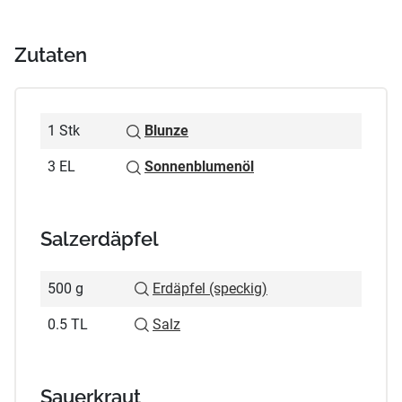
Zutaten
1 Stk
Blunze
3 EL
Sonnenblumenöl
Salzerdäpfel
500 g
Erdäpfel (speckig)
0.5 TL
Salz
Sauerkraut