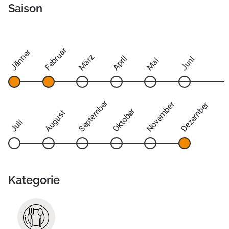
Saison
Februar
Jänner
März
April
Juni
Mai
September
November
Dezember
Oktober
August
Juli
Kategorie