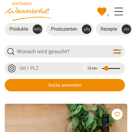
Zum Hauptinhalt springen
0
Produkte
Produzenten
Rezepte
6283
489
260
Suche
Ort oder PLZ
10 km
Entfernung
Ort oder PLZ
Suche anwenden
Marillenspritzer