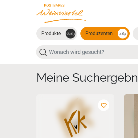
Zum Hauptinhalt springen
Produkte
Produzenten
6283
489
Suche
Meine Suchergebn