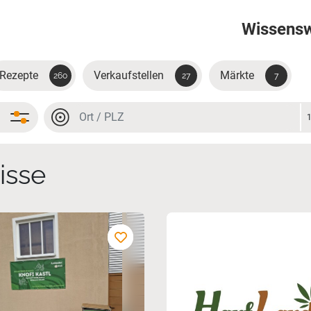
Wissens
Rezepte
Verkaufstellen
Märkte
260
27
7
Ort oder PLZ
Ort oder PLZ
isse