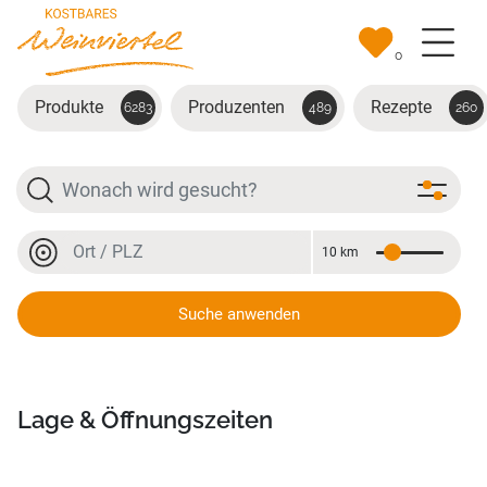
Zum Hauptinhalt springen
0
Produkte
Produzenten
Rezepte
6283
489
260
Suche
Ort oder PLZ
10 km
Entfernung
Ort oder PLZ
Suche anwenden
Abhofverkauf Weingut Kitla
Lage & Öffnungszeiten