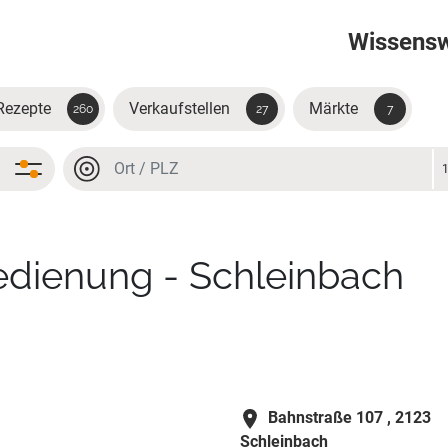
Wissens
Rezepte
Verkaufstellen
Märkte
260
27
7
Ort oder PLZ
Ort oder PLZ
dienung - Schleinbach
Bahnstraße 107 ,
2123
Schleinbach