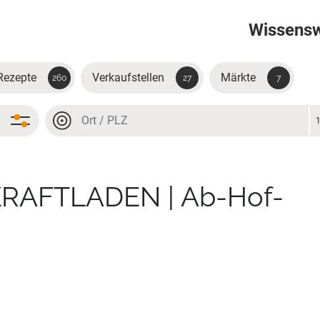
Wissens
Rezepte
Verkaufstellen
Märkte
260
27
7
Ort oder PLZ
Ort oder PLZ
KRAFTLADEN | Ab-Hof-