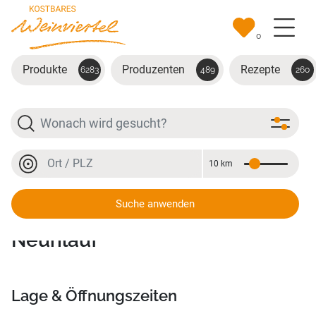
Zum Hauptinhalt springen
0
Produkte
Produzenten
Rezepte
6283
489
260
Suche
Ort oder PLZ
10 km
Entfernung
Ort oder PLZ
Suche anwenden
Vinothek Gastwirtschaft
Neunläuf
Lage & Öffnungszeiten