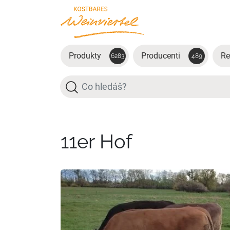
Přejít na hlavní obsah
Produkty
Producenti
Re
6283
489
Hledat
11er Hof