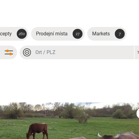
cepty
Prodejní místa
Markets
260
27
7
Místo nebo PSČ
Místo nebo PSČ