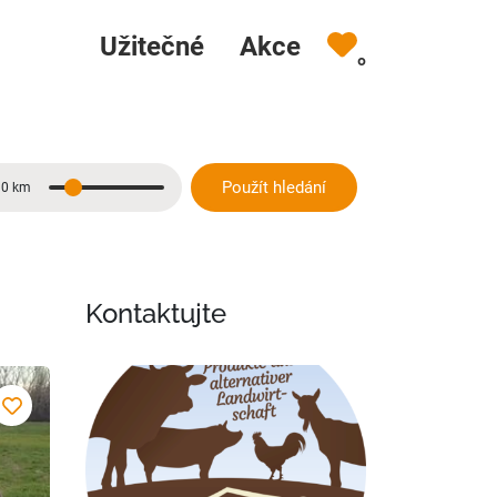
Užitečné
Akce
0
Použít hledání
10 km
Vzdálenost
Kontaktujte