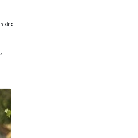
en sind
e