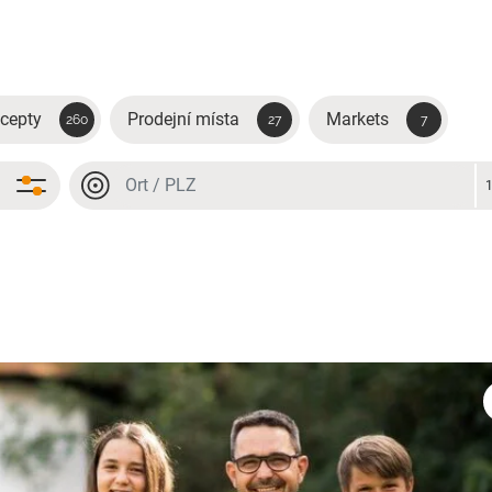
cepty
Prodejní místa
Markets
260
27
7
Místo nebo PSČ
Místo nebo PSČ