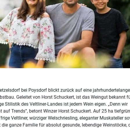
etzelsdorf bei Poysdorf blickt zurück auf eine jahrhundertelange
stbau. Geleitet von Horst Schuckert, ist das Weingut bekannt f
 Stilistik des Veltliner-Landes ist jedem Wein eigen. „Denn wir
t auf Trends“, betont Winzer Horst Schuckert. Auf 25 ha tiefgr
ige Veltliner, würziger Welschriesling, eleganter Muskateller s
t die ganze Familie für absolut gesunde, lebendige Weinstöcke,