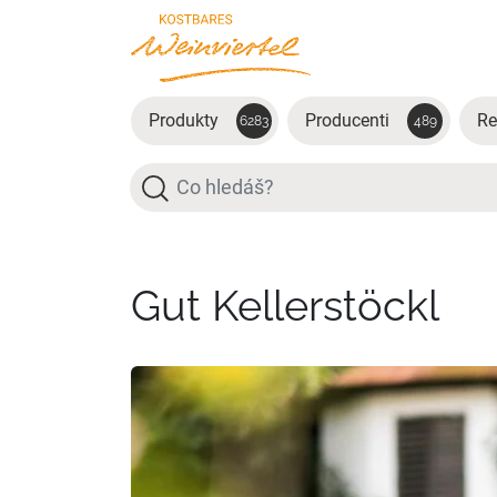
Přejít na hlavní obsah
Produkty
Producenti
Re
6283
489
Hledat
Gut Kellerstöckl