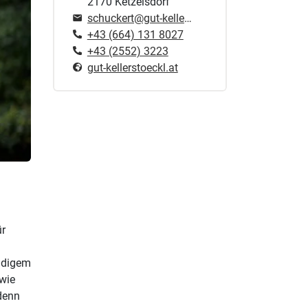
2170 Ketzelsdorf
schuckert@gut-kellerstoeckl.at
+43 (664) 131 8027
+43 (2552) 3223
gut-kellerstoeckl.at
ür
ündigem
owie
 denn