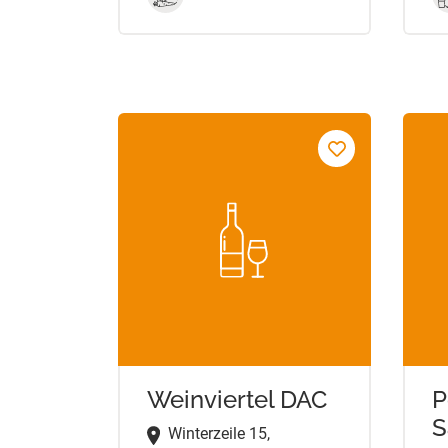
Weinviertel DAC
P
S
Winterzeile 15,