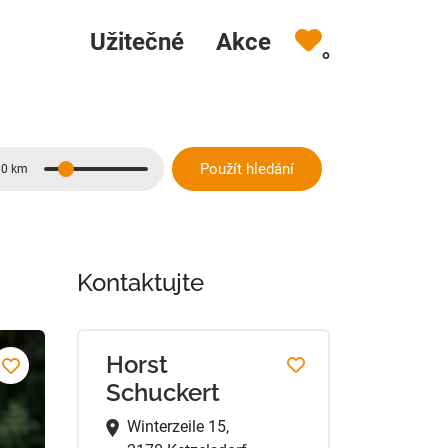
Užitečné
Akce
0
Použít hledání
10 km
Vzdálenost
Kontaktujte
Horst
Schuckert
Winterzeile 15,