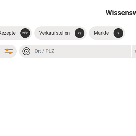
Wissens
Rezepte
Verkaufstellen
Märkte
260
27
7
Ort oder PLZ
Ort oder PLZ