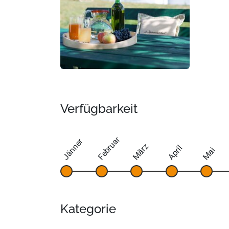
Verfügbarkeit
Februar
Jänner
März
April
Mai
Kategorie