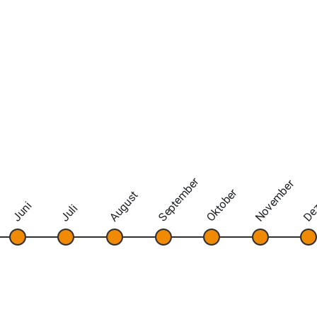
September
November
De
Oktober
August
Juni
Juli