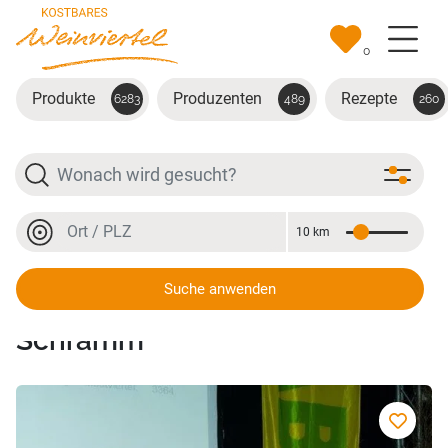
Zum Hauptinhalt springen
0
Produkte
Produzenten
Rezepte
6283
489
260
Suche
Ort oder PLZ
10 km
Entfernung
Ort oder PLZ
Suche anwenden
Naturkorn Bioprodukte
Schramm